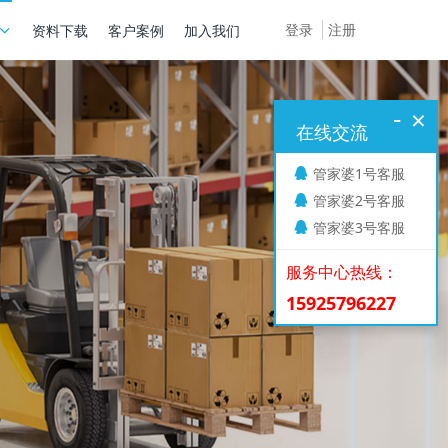
登录
注册
资料下载
客户案例
加入我们
-
×
在线交流
管家婆1号客服
管家婆2号客服
管家婆3号客服
服务中心热线：
15925796227