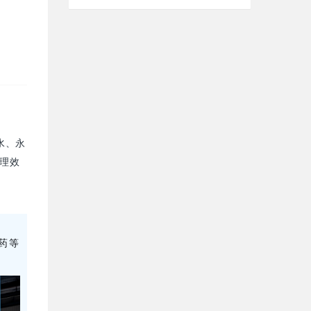
水、永
管理效
药等