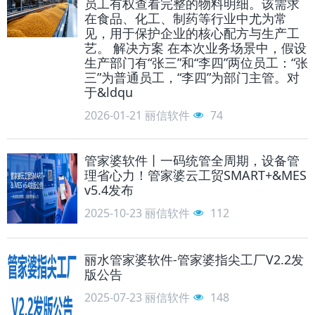
员工有权查看完整的物料明细。该需求
在食品、化工、制药等行业中尤为常
见，用于保护企业的核心配方与生产工
艺。 解决方案 在本次业务场景中，假设
生产部门有“张三”和“李四”两位员工：“张
三”为普通员工，“李四”为部门主管。对
于&ldqu
2026-01-21
丽信软件
74
管家婆软件丨一码统管全周期，设备管
理省心力！管家婆云工贸SMART+&MES
v5.4发布
2025-10-23
丽信软件
112
丽水管家婆软件-管家婆指尖工厂V2.2发
版公告
2025-07-23
丽信软件
148