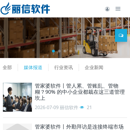
全部
媒体报道
行业资讯
企业新闻
管家婆软件丨管人累、管账乱、管物
糊？90% 的中小企业都栽在这三道管理
坎上
2026-07-09
丽信软件
21
管家婆软件丨外勤拜访是连接终端市场