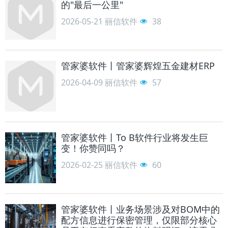
的"最后一公里"
2026-05-21
丽信软件
38
管家婆软件丨管家婆辉煌五金建材ERP
2026-04-09
丽信软件
57
管家婆软件丨To B软件行业将发生巨
变！你赞同吗？
2026-02-25
丽信软件
60
管家婆软件丨业务场景涉及对BOM中的
配方信息进行保密管理，仅限部分核心